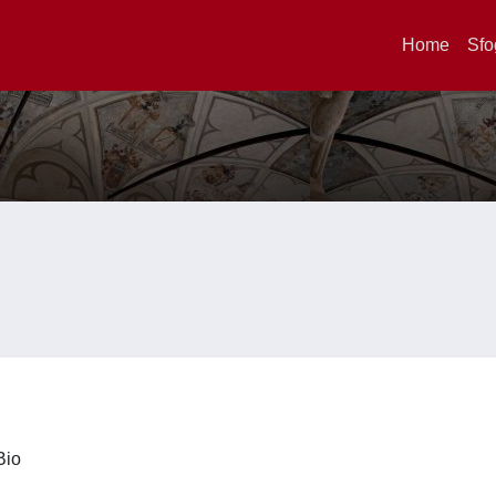
Home
Sfo
iBio