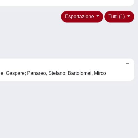
Esportazione
Tutti (1)
one, Gaspare; Panareo, Stefano; Bartolomei, Mirco