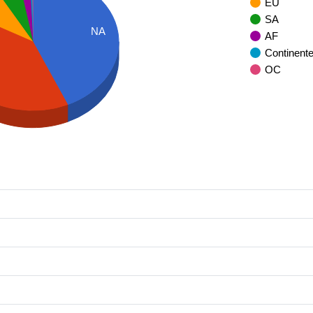
EU
SA
NA
AF
Continent
OC