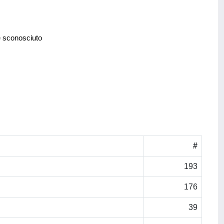
e sconosciuto
#
193
176
39