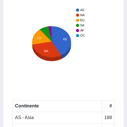
AS
NA
EU
SA
AF
OC
EU
AS
NA
Continente
#
AS - Asia
188