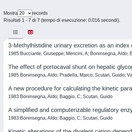
Mostra
records
Risultati 1 - 7 di 7 (tempo di esecuzione: 0.016 secondi).
3-Methylhistidine urinary excretion as an index
1985 Bucciante, Giuseppe; Mencini, A; Boninsegna, Aldo; B
The effect of portocaval shunt on hepatic glyco
1985 Boninsegna, Aldo; Pradella, Marco; Scutari, Guido; Va
A new procedure for calculating the kinetic pa
1983 Boninsegna, Aldo; Baggio, C; Scutari, Guido
A simplified and computerizable regulatory en
1983 Boninsegna, Aldo; Baggio, C; Scutari, Guido
Kinetic alterations of the divalent cation-de