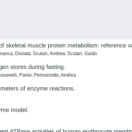
 of skeletal muscle protein metabolism: reference v
ranca, Donata; Scutari, Andrea; Scutari, Guido
gen stores during fasting.
ssanelli, Paolo; Perissinotto, Andrea
rameters of enzyme reactions.
zyme model.
pendent ATPase activities of human erythrocyte me