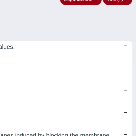
alues.
mbranes induced by blocking the membrane