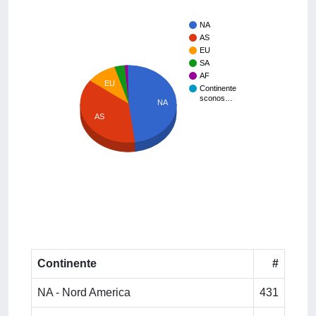
NA
AS
EU
SA
AF
EU
Continente
sconos…
NA
AS
Continente
#
NA - Nord America
431