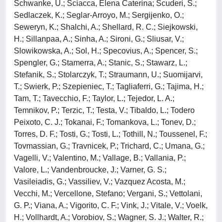
Schwanke, U.; Sciacca, Elena Caterina; Scuderi, S.;
Sedlaczek, K.; Seglar-Arroyo, M.; Sergijenko, O.;
Seweryn, K.; Shalchi, A.; Shellard, R. C.; Siejkowski,
H.; Sillanpaa, A.; Sinha, A.; Sironi, G.; Sliusar, V.;
Slowikowska, A.; Sol, H.; Specovius, A.; Spencer, S.;
Spengler, G.; Stamerra, A.; Stanic, S.; Stawarz, L.;
Stefanik, S.; Stolarczyk, T.; Straumann, U.; Suomijarvi,
T.; Swierk, P.; Szepieniec, T.; Tagliaferri, G.; Tajima, H.;
Tam, T.; Tavecchio, F.; Taylor, L.; Tejedor, L. A.;
Temnikov, P.; Terzic, T.; Testa, V.; Tibaldo, L.; Todero
Peixoto, C. J.; Tokanai, F.; Tomankova, L.; Tonev, D.;
Torres, D. F.; Tosti, G.; Tosti, L.; Tothill, N.; Toussenel, F.;
Tovmassian, G.; Travnicek, P.; Trichard, C.; Umana, G.;
Vagelli, V.; Valentino, M.; Vallage, B.; Vallania, P.;
Valore, L.; Vandenbroucke, J.; Varner, G. S.;
Vasileiadis, G.; Vassiliev, V.; Vazquez Acosta, M.;
Vecchi, M.; Vercellone, Stefano; Vergani, S.; Vettolani,
G. P.; Viana, A.; Vigorito, C. F.; Vink, J.; Vitale, V.; Voelk,
H.; Vollhardt, A.; Vorobiov, S.; Wagner, S. J.; Walter, R.;