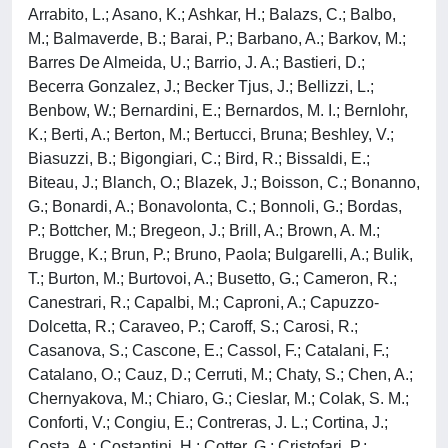
Arrabito, L.; Asano, K.; Ashkar, H.; Balazs, C.; Balbo,
M.; Balmaverde, B.; Barai, P.; Barbano, A.; Barkov, M.;
Barres De Almeida, U.; Barrio, J. A.; Bastieri, D.;
Becerra Gonzalez, J.; Becker Tjus, J.; Bellizzi, L.;
Benbow, W.; Bernardini, E.; Bernardos, M. I.; Bernlohr,
K.; Berti, A.; Berton, M.; Bertucci, Bruna; Beshley, V.;
Biasuzzi, B.; Bigongiari, C.; Bird, R.; Bissaldi, E.;
Biteau, J.; Blanch, O.; Blazek, J.; Boisson, C.; Bonanno,
G.; Bonardi, A.; Bonavolonta, C.; Bonnoli, G.; Bordas,
P.; Bottcher, M.; Bregeon, J.; Brill, A.; Brown, A. M.;
Brugge, K.; Brun, P.; Bruno, Paola; Bulgarelli, A.; Bulik,
T.; Burton, M.; Burtovoi, A.; Busetto, G.; Cameron, R.;
Canestrari, R.; Capalbi, M.; Caproni, A.; Capuzzo-
Dolcetta, R.; Caraveo, P.; Caroff, S.; Carosi, R.;
Casanova, S.; Cascone, E.; Cassol, F.; Catalani, F.;
Catalano, O.; Cauz, D.; Cerruti, M.; Chaty, S.; Chen, A.;
Chernyakova, M.; Chiaro, G.; Cieslar, M.; Colak, S. M.;
Conforti, V.; Congiu, E.; Contreras, J. L.; Cortina, J.;
Costa, A.; Costantini, H.; Cotter, G.; Cristofari, P.;