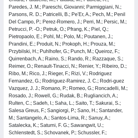
Paredes, J. M.; Pareschi, Giovanni; Parmiggiani, N.;
Parsons, R. D.; Patricelli, B.; Pe'Er, A.; Pech, M.; Penil
Del Campo, P.; Perez-Romero, J.; Perri, M.; Persic, M.;
Petrucci, P. -O.; Petruk, O.; Pfrang, K.; Piel, Q.;
Pietropaolo, E.; Pohl, M.; Polo, M.; Poutanen, J.;
Prandini, E.; Produit, N.; Prokoph, H.; Prouza, M.;
Przybilski, H.; Puhlhofer, G.; Punch, M.; Queiroz, F.;
Quirrenbach, A.; Raino, S.; Rando, R.; Razzaque, S.;
Reimer, O.; Renault-Tinacci, N.; Renier, Y.; Ribeiro, D.;
Ribo, M.; Rico, J.; Rieger, F.; Rizi, V.; Rodriguez
Fernandez, G.; Rodriguez-Ramirez, J. C.; Rodri-guez
Vazquez, J. J.; Romano, P.; Romeo, G.; Roncadelli, M.;
Rosado, J.; Rowell, G.; Rudak, B.; Rugliancich, A.;
Rulten, C.; Sadeh, I.; Saha, L.; Saito, T.; Sakurai, S.;
Salesa Greus, F.; Sangiorgi, P.; Sano, H.; Santander,
M.; Santangelo, A.; Santos-Lima, R.; Sanuy, A.;
Satalecka, K.; Saturni, F. G.; Sawangwit, U.;
Schlenstedt, S.; Schovanek, P.; Schussler, F.;