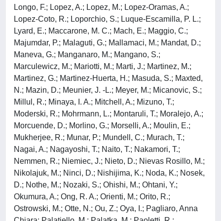
Longo, F.; Lopez, A.; Lopez, M.; Lopez-Oramas, A.;
Lopez-Coto, R.; Loporchio, S.; Luque-Escamilla, P. L.;
Lyard, E.; Maccarone, M. C.; Mach, E.; Maggio, C.;
Majumdar, P.; Malaguti, G.; Mallamaci, M.; Mandat, D.;
Maneva, G.; Manganaro, M.; Mangano, S.;
Marculewicz, M.; Mariotti, M.; Marti, J.; Martinez, M.;
Martinez, G.; Martinez-Huerta, H.; Masuda, S.; Maxted,
N.; Mazin, D.; Meunier, J. -L.; Meyer, M.; Micanovic, S.;
Millul, R.; Minaya, I. A.; Mitchell, A.; Mizuno, T.;
Moderski, R.; Mohrmann, L.; Montaruli, T.; Moralejo, A.;
Morcuende, D.; Morlino, G.; Morselli, A.; Moulin, E.;
Mukherjee, R.; Munar, P.; Mundell, C.; Murach, T.;
Nagai, A.; Nagayoshi, T.; Naito, T.; Nakamori, T.;
Nemmen, R.; Niemiec, J.; Nieto, D.; Nievas Rosillo, M.;
Nikolajuk, M.; Ninci, D.; Nishijima, K.; Noda, K.; Nosek,
D.; Nothe, M.; Nozaki, S.; Ohishi, M.; Ohtani, Y.;
Okumura, A.; Ong, R. A.; Orienti, M.; Orito, R.;
Ostrowski, M.; Otte, N.; Ou, Z.; Oya, I.; Pagliaro, Anna
Chiara; Palatiello, M.; Palatka, M.; Paoletti, R.;