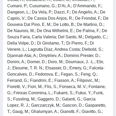
Cumani, P.; Cusumano, G.; D'Ai, A.; D'Ammando, F.;
Dangeon, L.; Da Vela, P.; Dazzi, F.; De Angelis, A.; De
Caprio, V.; De Cassia Dos Anjos, R.; De Frondat, F.; De
Gouveia Dal Pino, E. M.; De Lotto, B.; De Martino, D.;
De Naurois, M.; De Ona Wilhelmi, E.; De Palma, F.; De
Souza Faria, Carla Valeria; Del Santo, M.; Delgado, C.;
Della Volpe, D.; Di Girolamo, T.; Di Pierro, F.; Di
Venere, L.; Lagrutta Diaz, Andrea Costa; Diebold, S.;
Djannati-Atai, A.; Dmytriiev, A.; Dominis Prester, D.;
Donini, A.; Dorner, D.; Doro, M.; Dournaux, J. -L.; Ebr,
J.; Ekoume, T. R. N.; Elsasser, D.; Emery, G.; Falceta-
Goncalves, D.; Fedorova, E.; Fegan, S.; Feng, Q.;
Ferrand, G.; Fiandrini, E.; Fiasson, A.; Filipovic, M.;
Fioretti, V.; Fiori, M.; Flis, S.; Fonseca, M. V.; Fontaine,
G.; Freixas Coromina, L.; Fukami, S.; Fukui, Y.; Funk,
S.; Fussling, M.; Gaggero, D.; Galanti, G.; Garcia
Lopez, R. J.; Garczarczyk, M.; Gascon, D.; Gasparetto,
T.; Gaug, M.; Ghalumyan, A.; Gianotti, F.; Giavitto, G.;