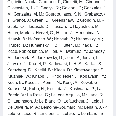
Giglietto, Nicola; Giordano, F.; Giroletti, M.; Gironnet, J.;
Glicenstein, J. -F.; Gnatyk, R.; Goldoni, P.; Gonzalez, J.
M.; Gonzalez, M. M.; Gourgouliatos, K. N.; Grabarczyk,
T.; Granot, J.; Green, D.; Greenshaw, T.; Grondin, M. -H.;
Gueta, O.; Hadasch, D.; Hassan, T.; Hayashida, M.;
Heller, Markus; Hervet, O.; Hinton, J.; Hiroshima, N.;
Hnatyk, B.; Hofmann, W.; Horvath, P.; Hrabovsky, M.;
Hrupec, D.; Humensky, T. B.; Hutten, M.; Inada, T.;
Iocco, Fabio; Ionica, M.; Iori, M.; Iwamura, Y.; Jamrozy,
M.; Janecek, P.; Jankowsky, D.; Jean, P.; Jouvin, L.;
Jurysek, J.; Kaaret, P.; Kadowaki, L. H. S.; Karkar, S.;
Kerszberg, D.; Khelifi, B.; Kieda, D.; Kimeswenger, S.;
Kluzniak, W.; Knapp, J.; Knodlseder, J.; Kobayashi, Y.;
Koch, B.; Kocot, J.; Komin, N.; Kong, A.; Kowal, G.;
Krause, M.; Kubo, H.; Kushida, J.; Kushwaha, P.; La
Parola, V.; La Rosa, G.; Lallena Arquillo, M.; Lang, R.
G.; Lapington, J.; Le Blanc, O.; Lefaucheur, J.; Leigui
De Oliveira, M. A.; Lemoine-Goumard, M.; Lenain, J. -P.;
Leto, G.; Lico, R.; Lindfors, E.; Lohse, T.; Lombardi, S.;