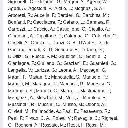
Signorelli, C.; Stefanini, G.; Vergori, A.; Ageno, W.;
Agodi, A.; Agostoni, P.; Aiello, L.; Moghazi, S. A.;
Arboretti, R.; Aucella, F.; Barbieri, G.; Barchitta, M.;
Bonfanti, P.; Cacciatore, F.; Caiano, L.; Cannata, F.;
Carrozzi, L.; Cascio, A.; Castiglione, G.; Cicullo, A.;
Cingolani, A.; Cipollone, F.; Colomba, C.; Colombo, C.;
Crisetti, A.; Crosta, F.; Danzi, G. B.; D'Ardes, D.; de
Gaetano Donati, K.; Di Gennaro, F.; Di Tano, G.;
D'Offizi, G.; Fusco, F. M.; Gaudiosi, C.; Gentile, I.;
Gianfagna, F.; Giuliano, G.; Graziani, E.; Guarnieri, G.;
Langella, V.; Larizza, G.; Leone, A.; Maccagni, G.;
Magni, F.; Maitan, S.; Mancarella, S.; Manuele, R.;
Mapelli, M.; Maragna, R.; Marcucci, R.; Maresca, G.;
Marongiu, S.; Marotta, C.; Marra, L.; Mastroianni, F.;
Mengozzi, A.; Meschiari, M.; Milic, J.; Minutolo, F.;
Mussinelli, R.; Mussini, C.; Musso, M.; Odone, A.;
Olivieri, M.; Palimodde, A.; Pasi, E.; Pesavento, R.;
Petri, F.; Pivato, C. A.; Poletti, V.; Ravaglia, C.; Righetti,
G.; Rognoni, A.; Rossato, M.; Rossi, I.; Rossi, M.;