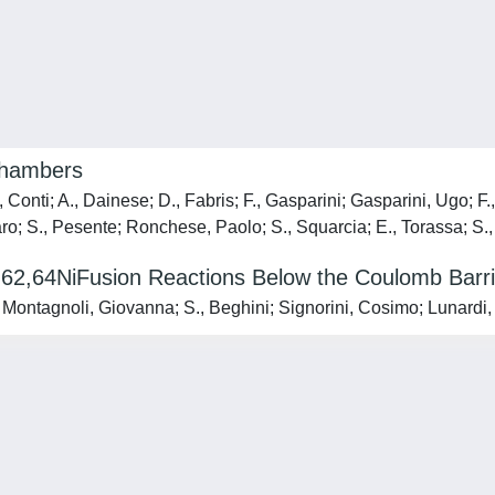
chambers
., Conti; A., Dainese; D., Fabris; F., Gasparini; Gasparini, Ugo
o; S., Pesente; Ronchese, Paolo; S., Squarcia; E., Torassa; S., 
8,62,64NiFusion Reactions Below the Coulomb Barri
ki; Montagnoli, Giovanna; S., Beghini; Signorini, Cosimo; Lunard