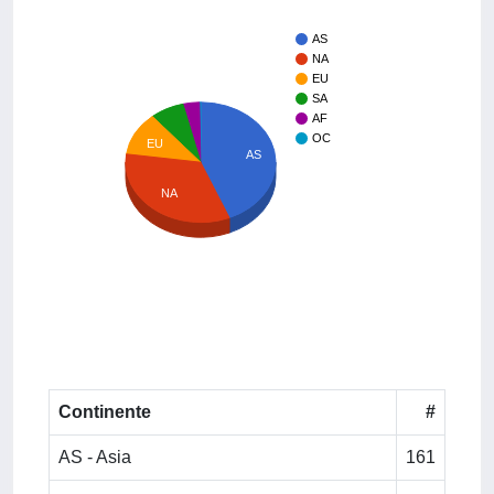
AS
NA
EU
SA
AF
OC
EU
AS
NA
Continente
#
AS - Asia
161