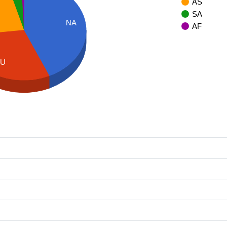
AS
SA
NA
AF
EU