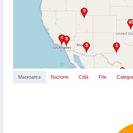
Macroarea
Nazione
Città
File
Categor