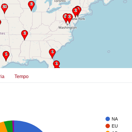
ia
Tempo
NA
EU