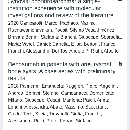
Synovial chondrosarcoma: a single-
institution experience with molecular
investigations and review of the literature
2020 Gambarotti, Marco; Pacheco, Marina;
Ruengwanichayakun, Poosit; Silvino Vega Jiménez,
Brayan; Benini, Stefania; Bianchi, Giuseppe; Sbaraglia,
Marta; Vanel, Daniel; Carretta, Elisa; Bertoni, Franco;
Franchi, Alessandro; Dei Tos, Angelo P; Righi, Alberto
Denosumab in patients with aneurysmal
bone systs: A case series with preliminary
results
2018 Palmerini, Emanuela; Ruggieri, Pietro; Angelini,
Andrea; Boriani, Stefano; Campanacci, Domenicao;
Milano, Giuseppe; Cesari, Marilena; Paioli, Anna;
Longhi, Alessandra; Abate, Massimo; Scoccianti,
Guido; Terzi, Silvia; Trovarelli, Giulia; Franchi,
Alessandro; Picci, Piero; Ferrari, Stefano