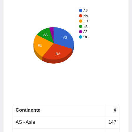
AS
NA
EU
SA
AF
SA
OC
AS
EU
NA
Continente
#
AS - Asia
147