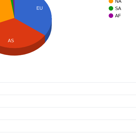
NA
EU
SA
AF
AS