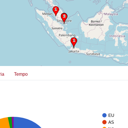
ia
Tempo
EU
AS