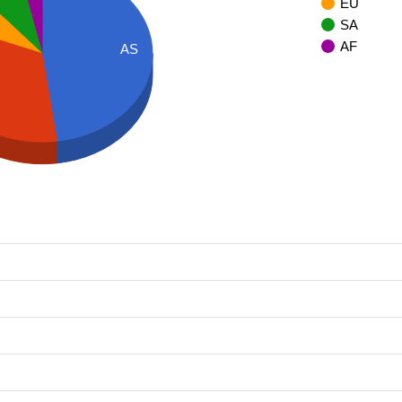
EU
SA
AF
AS