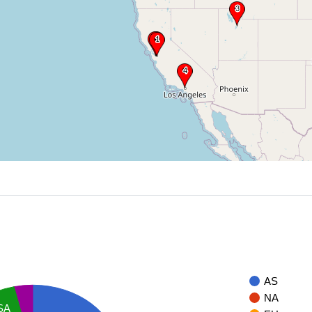
AS
NA
SA