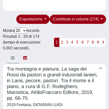
Esportazione
Contributo in volume (174)
Mostra
records
Risultati 1 - 20 di 174
(tempo di esecuzione:
1
2
3
4
5
6
7
8
9
0.002 secondi).
Tra montagna e pianura. La saga dei
Rossi da pastori a grandi industriali lanieri,
in Lana, pecore, pastori. Tra il monte e il
piano, a cura di G.F. Rodeghiero,
Marostica, AttilioFraccaro Editore, 2019,
pp. 66-70.
2019 Fontana, GIOVANNI LUIGI