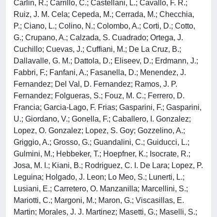
Carlin, R.; Carrillo, C.; Castellani, L.; Cavallo, F. R.;
Ruiz, J. M. Cela; Cepeda, M.; Cerrada, M.; Checchia,
P.; Ciano, L.; Colino, N.; Colombo, A.; Corti, D.; Cotto,
G.; Crupano, A.; Calzada, S. Cuadrado; Ortega, J.
Cuchillo; Cuevas, J.; Cuffiani, M.; De La Cruz, B.;
Dallavalle, G. M.; Dattola, D.; Eliseev, D.; Erdmann, J.;
Fabbri, F.; Fanfani, A.; Fasanella, D.; Menendez, J.
Fernandez; Del Val, D. Fernandez; Ramos, J. P.
Fernandez; Folgueras, S.; Fouz, M. C.; Ferrero, D.
Francia; Garcia-Lago, F. Frias; Gasparini, F.; Gasparini,
U.; Giordano, V.; Gonella, F.; Caballero, I. Gonzalez;
Lopez, O. Gonzalez; Lopez, S. Goy; Gozzelino, A.;
Griggio, A.; Grosso, G.; Guandalini, C.; Guiducci, L.;
Gulmini, M.; Hebbeker, T.; Hoepfner, K.; Isocrate, R.;
Josa, M. I.; Kiani, B.; Rodriguez, C. I. De Lara; Lopez, P.
Leguina; Holgado, J. Leon; Lo Meo, S.; Lunerti, L.;
Lusiani, E.; Carretero, O. Manzanilla; Marcellini, S.;
Mariotti, C.; Margoni, M.; Maron, G.; Viscasillas, E.
Martin; Morales, J. J. Martinez; Masetti, G.; Maselli, S.;