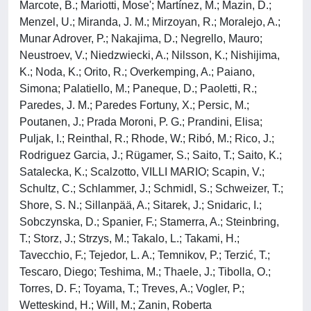
Marcote, B.; Mariotti, Mose'; Martínez, M.; Mazin, D.;
Menzel, U.; Miranda, J. M.; Mirzoyan, R.; Moralejo, A.;
Munar Adrover, P.; Nakajima, D.; Negrello, Mauro;
Neustroev, V.; Niedzwiecki, A.; Nilsson, K.; Nishijima,
K.; Noda, K.; Orito, R.; Overkemping, A.; Paiano,
Simona; Palatiello, M.; Paneque, D.; Paoletti, R.;
Paredes, J. M.; Paredes Fortuny, X.; Persic, M.;
Poutanen, J.; Prada Moroni, P. G.; Prandini, Elisa;
Puljak, I.; Reinthal, R.; Rhode, W.; Ribó, M.; Rico, J.;
Rodriguez Garcia, J.; Rügamer, S.; Saito, T.; Saito, K.;
Satalecka, K.; Scalzotto, VILLI MARIO; Scapin, V.;
Schultz, C.; Schlammer, J.; Schmidl, S.; Schweizer, T.;
Shore, S. N.; Sillanpää, A.; Sitarek, J.; Snidaric, I.;
Sobczynska, D.; Spanier, F.; Stamerra, A.; Steinbring,
T.; Storz, J.; Strzys, M.; Takalo, L.; Takami, H.;
Tavecchio, F.; Tejedor, L. A.; Temnikov, P.; Terzić, T.;
Tescaro, Diego; Teshima, M.; Thaele, J.; Tibolla, O.;
Torres, D. F.; Toyama, T.; Treves, A.; Vogler, P.;
Wetteskind, H.; Will, M.; Zanin, Roberta