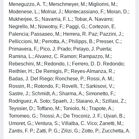
Meneguzzo, A. T.; Merschmeyer, M.; Migliorini, M.;
Modenese, L.; Molnar, J.; Montecassiano, F.; Moran, D.;
Mukherjee, S.; Navarria, F. L.; Tobar, A. Navarro;
Negrello, M.; Nowotny, F.; Paggi, G.; Cortezon, E.
Palencia; Passaseo, M.; Herrera, R. Paz; Pazzini, J.;
Pelliccioni, M.; Perrotta, A.; Philipps, B.; Presser, C.;
Primavera, F.; Pico, J. Prado; Pelayo, J. Puerta;
Ramina, L.; Alvarez, C. Ramon; Rampazzo, M.;
Rebeschini, M.; Redondo, I.; Ferrero, D. D. Redondo;
Reithler, H.; De Remigis, P.; Reyes-Almanza, R.;
Badas, J. Del Riego; Ronchese, P.; Rossi, A. M.;
Rossin, R.; Rotondo, F.; Rovelli, T.; Sarkisovi, V.;
Sastre, J.; Schmidt, A.; Sharma, A.; Simonetto, F.;
Rodriguez, A. Soto; Spaeh, J.; Staiano, A.; Szillasi, Z.;
Teyssier, D.; Toffano, M.; Toniolo, N.; Trapote, A.;
Torromeo, G.; Triossi, A.; De Troconiz, J. F.; Ujvari, B.;
Umoret, G.; Ventura, S.; Villalba, C. Vico; Zanetti, M.;
Zantis, F. P.; Zatti, P. G.; Zilizi, G.; Zotto, P.; Zucchetta, A.