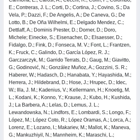
E.; Contreras, J. L.; Corti, D.; Cortina, J.; Covino, S.; Da
Vela, P.; Dazzi, F.; De Angelis, A.; De Caneva, G.; De
Lotto, B.; De Oña Wilhelmi, E.; Delgado Mendez, C.;
Dettlaff, A.; Dominis Prester, D.; Dorner, D.; Doro,
Michele; Einecke, S.; Eisenacher, D.; Elsaesser, D.;
Fidalgo, D.; Fink, D.; Fonseca, M. V.; Font, L.; Frantzen,
K.; Fruck, C.; Galindo, D.; García López, R. J.;
Garczarczyk, M.; Garrido Terrats, D.; Gaug, M.; Giavitto,
G.; Godinović, N.; González Muñoz, A.; Gozzini, S. R.;
Haberer, W.; Hadasch, D.; Hanabata, Y.; Hayashida, M.;
Herrera, J.; Hildebrand, D.; Hose, J.; Hrupec, D.; Idec,
W.; Illa, J. M.; Kadenius, V.; Kellermann, H.; Knoetig, M.
L.; Kodani, K.; Konno, Y.; Krause, J.; Kubo, H.; Kushida,
J.; La Barbera, A.; Lelas, D.; Lemus, J. L.;
Lewandowska, N.; Lindfors, E.; Lombardi, S.; Longo, F.;
López, M.; López Coto, R.; López Oramas, A.; Lorca, A.;
Lorenz, E.; Lozano, I.; Makariev, M.; Mallot, K.; Maneva,
G.; Mankuzhiyil, N.; Mannheim, K.; Maraschi, L.;