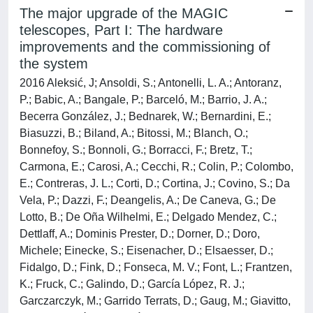
The major upgrade of the MAGIC
telescopes, Part I: The hardware
improvements and the commissioning of
the system
2016 Aleksić, J; Ansoldi, S.; Antonelli, L. A.; Antoranz,
P.; Babic, A.; Bangale, P.; Barceló, M.; Barrio, J. A.;
Becerra González, J.; Bednarek, W.; Bernardini, E.;
Biasuzzi, B.; Biland, A.; Bitossi, M.; Blanch, O.;
Bonnefoy, S.; Bonnoli, G.; Borracci, F.; Bretz, T.;
Carmona, E.; Carosi, A.; Cecchi, R.; Colin, P.; Colombo,
E.; Contreras, J. L.; Corti, D.; Cortina, J.; Covino, S.; Da
Vela, P.; Dazzi, F.; Deangelis, A.; De Caneva, G.; De
Lotto, B.; De Oña Wilhelmi, E.; Delgado Mendez, C.;
Dettlaff, A.; Dominis Prester, D.; Dorner, D.; Doro,
Michele; Einecke, S.; Eisenacher, D.; Elsaesser, D.;
Fidalgo, D.; Fink, D.; Fonseca, M. V.; Font, L.; Frantzen,
K.; Fruck, C.; Galindo, D.; García López, R. J.;
Garczarczyk, M.; Garrido Terrats, D.; Gaug, M.; Giavitto,