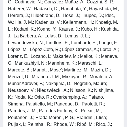
G.; Godinović, N.; González Muñoz, A.; Gozzini, S. R.;
Haberer, W.; Hadasch, D.; Hanabata, Y.; Hayashida, M.;
Herrera, J.; Hildebrand, D.; Hose, J.; Hrupec, D.; Idec,
W.; Illa, J. M.; Kadenius, V.; Kellermann, H.; Knoetig, M.
L.; Kodani, K.; Konno, Y.; Krause, J.; Kubo, H.; Kushida,
J.; La Barbera, A.; Lelas, D.; Lemus, J. L.;
Lewandowska, N.; Lindfors, E.; Lombardi, S.; Longo, F.;
López, M.; López Coto, R.; López Oramas, A.; Lorca, A.;
Lorenz, E.; Lozano, I.; Makariev, M.; Mallot, K.; Maneva,
G.; Mankuzhiyil, N.; Mannheim, K.; Maraschi, L.;
Marcote, B.; Mariotti, Mose'; Martínez, M.; Mazin, D.;
Menzel, U.; Miranda, J. M.; Mirzoyan, R.; Moralejo, A.;
Munar Adrover, P.; Nakajima, D.; Negrello, Mauro;
Neustroev, V.; Niedzwiecki, A.; Nilsson, K.; Nishijima,
K.; Noda, K.; Orito, R.; Overkemping, A.; Paiano,
Simona; Palatiello, M.; Paneque, D.; Paoletti, R.;
Paredes, J. M.; Paredes Fortuny, X.; Persic, M.;
Poutanen, J.; Prada Moroni, P. G.; Prandini, Elisa;
Puljak, I.; Reinthal, R.; Rhode, W.; Ribó, M.; Rico, J.;