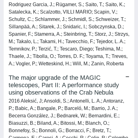
Rodriguez Garcia, J.; Rügamer, S.; Saito, T.; Saito, K.;
Satalecka, K.; Scalzotto, VILLI MARIO; Scapin, V.;
Schultz, C.; Schlammer, J.; Schmidl, S.; Schweizer, T.;
Sillanpää, A.; Sitarek, J.; Snidaric, I.; Sobczynska, D.;
Spanier, F.; Stamerra, A.; Steinbring, T.; Storz, J.; Strzys,
M.; Takalo, L.; Takami, H.; Tavecchio, F.; Tejedor, L. A.;
Temnikov, P.; Terzić, T.; Tescaro, Diego; Teshima, M.;
Thaele, J.; Tibolla, O.; Torres, D. F.; Toyama, T.; Treves,
A.; Vogler, P.; Wetteskind, H.; Will, M.; Zanin, Roberta
The major upgrade of the MAGIC
telescopes, Part II: A performance study
using observations of the Crab Nebula
2016 Aleksić, J; Ansoldi, S.; Antonelli, L. A.; Antoranz,
P.; Babic, A.; Bangale, P.; Barceló, M.; Barrio, J. A.;
Becerra González, J.; Bednarek, W.; Bernardini, E.;
Biasuzzi, B.; Biland, A.; Bitossi, M.; Blanch, O.;
Bonnefoy, S.; Bonnoli, G.; Borracci, F.; Bretz, T.;
Carmona, E.; Carosi, A.; Cecchi, R.; Colin, P.; Colombo,