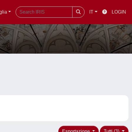
glia
IT
LOGIN
Esportazione
Tutti (3)