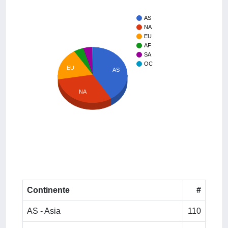
AS
NA
EU
AF
SA
OC
EU
AS
NA
Continente
#
AS - Asia
110