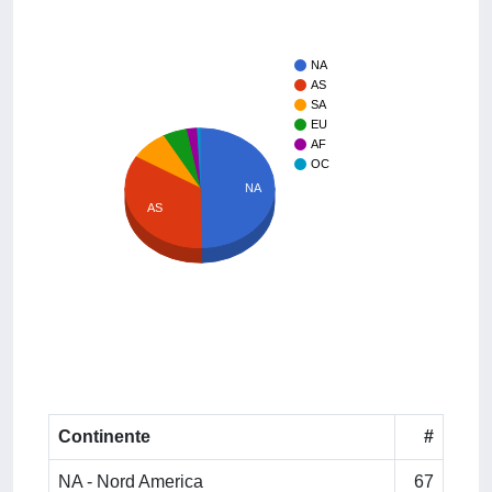
NA
AS
SA
EU
AF
OC
NA
AS
Continente
#
NA - Nord America
67