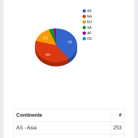
AS
NA
EU
SA
AF
EU
OC
AS
NA
Continente
#
AS - Asia
253