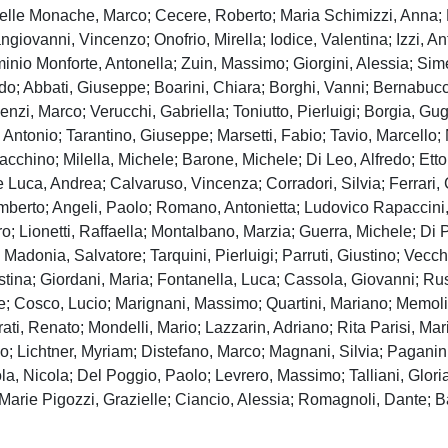
 Delle Monache, Marco; Cecere, Roberto; Maria Schimizzi, Anna;
giovanni, Vincenzo; Onofrio, Mirella; Iodice, Valentina; Izzi, Ant
rminio Monforte, Antonella; Zuin, Massimo; Giorgini, Alessia; Si
o; Abbati, Giuseppe; Boarini, Chiara; Borghi, Vanni; Bernabucci
; Lenzi, Marco; Verucchi, Gabriella; Toniutto, Pierluigi; Borgia,
Antonio; Tarantino, Giuseppe; Marsetti, Fabio; Tavio, Marcello;
cchino; Milella, Michele; Barone, Michele; Di Leo, Alfredo; Ett
 Luca, Andrea; Calvaruso, Vincenza; Corradori, Silvia; Ferrari, C
mberto; Angeli, Paolo; Romano, Antonietta; Ludovico Rapaccini
o; Lionetti, Raffaella; Montalbano, Marzia; Guerra, Michele; Di 
o; Madonia, Salvatore; Tarquini, Pierluigi; Parruti, Giustino; Vec
stina; Giordani, Maria; Fontanella, Luca; Cassola, Giovanni; Ru
Cosco, Lucio; Marignani, Massimo; Quartini, Mariano; Memoli,
i, Renato; Mondelli, Mario; Lazzarin, Adriano; Rita Parisi, Mari
o; Lichtner, Myriam; Distefano, Marco; Magnani, Silvia; Paganin,
a, Nicola; Del Poggio, Paolo; Levrero, Massimo; Talliani, Glori
arie Pigozzi, Grazielle; Ciancio, Alessia; Romagnoli, Dante; Ba