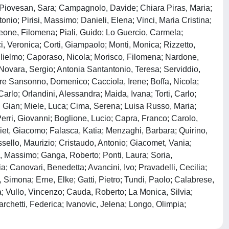
 Piovesan, Sara; Campagnolo, Davide; Chiara Piras, Maria;
onio; Pirisi, Massimo; Danieli, Elena; Vinci, Maria Cristina;
meone, Filomena; Piali, Guido; Lo Guercio, Carmela;
, Veronica; Corti, Giampaolo; Monti, Monica; Rizzetto,
 Guglielmo; Caporaso, Nicola; Morisco, Filomena; Nardone,
 Novara, Sergio; Antonia Santantonio, Teresa; Serviddio,
ore Sansonno, Domenico; Cacciola, Irene; Boffa, Nicola;
arlo; Orlandini, Alessandra; Maida, Ivana; Torti, Carlo;
, Gian; Miele, Luca; Cima, Serena; Luisa Russo, Maria;
Perri, Giovanni; Boglione, Lucio; Capra, Franco; Carolo,
chiet, Giacomo; Falasca, Katia; Menzaghi, Barbara; Quirino,
ssello, Maurizio; Cristaudo, Antonio; Giacomet, Vania;
 Massimo; Ganga, Roberto; Ponti, Laura; Soria,
a; Canovari, Benedetta; Avancini, Ivo; Pravadelli, Cecilia;
 Simona; Erne, Elke; Gatti, Pietro; Tundi, Paolo; Calabrese,
a; Vullo, Vincenzo; Cauda, Roberto; La Monica, Silvia;
rchetti, Federica; Ivanovic, Jelena; Longo, Olimpia;