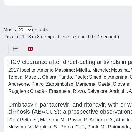
Mostra
records
Risultati 1 - 3 di 3 (tempo di esecuzione: 0.014 secondi).
HCV clearance after direct-acting antivirals in 
2017 Ippolito, Antonio Massimo; Milella, Michele; Messina,
Teresa; Masetti, Chiara; Tundo, Paolo; Smedile, Antonina; Ca
Andreone, Pietro; Zappimbulso, Marianna; Gaeta, Giovanni B
Ruggiero; Ciracã¬, Emanuela; Rizzo, Salvatore; Andriulli, 
Ombitasvir, paritaprevir, and ritonavir, with or w
cirrhosis (ABACUS): a prospective observationa
2017 Petta, S.; Marzioni, M.; Russo, P.; Aghemo, A.; Alberti, 
Messina, V.; Montilla, S.; Perno, C. F.; Puoti, M.; Raimondo, 