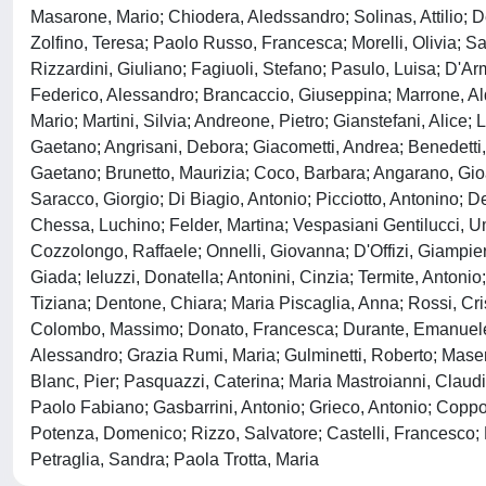
Masarone, Mario; Chiodera, Aledssandro; Solinas, Attilio;
Zolfino, Teresa; Paolo Russo, Francesca; Morelli, Olivia; San
Rizzardini, Giuliano; Fagiuoli, Stefano; Pasulo, Luisa; D'A
Federico, Alessandro; Brancaccio, Giuseppina; Marrone, Ald
Mario; Martini, Silvia; Andreone, Pietro; Gianstefani, Alice
Gaetano; Angrisani, Debora; Giacometti, Andrea; Benedetti, 
Gaetano; Brunetto, Maurizia; Coco, Barbara; Angarano, Gioa
Saracco, Giorgio; Di Biagio, Antonio; Picciotto, Antonino; De
Chessa, Luchino; Felder, Martina; Vespasiani Gentilucci, U
Cozzolongo, Raffaele; Onnelli, Giovanna; D'Offizi, Giampier
Giada; Ieluzzi, Donatella; Antonini, Cinzia; Termite, Antoni
Tiziana; Dentone, Chiara; Maria Piscaglia, Anna; Rossi, Cri
Colombo, Massimo; Donato, Francesca; Durante, Emanuele; 
Alessandro; Grazia Rumi, Maria; Gulminetti, Roberto; Maserat
Blanc, Pier; Pasquazzi, Caterina; Maria Mastroianni, Claudi
Paolo Fabiano; Gasbarrini, Antonio; Grieco, Antonio; Coppol
Potenza, Domenico; Rizzo, Salvatore; Castelli, Francesco; M
Petraglia, Sandra; Paola Trotta, Maria