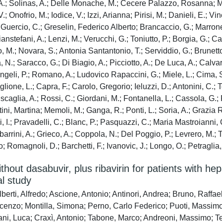
, A.; Solinas, A.; Delle Monache, M.; Cecere Palazzo, Rosanna; 
.; Onofrio, M.; Iodice, V.; Izzi, Arianna; Pirisi, M.; Danieli, E.; Vi
Lo Guercio, C.; Greselin, Federico Alberto; Brancaccio, G.; Marrone,
Gianstefani, A.; Lenzi, M.; Verucchi, G.; Toniutto, P.; Borgia, G.; 
vio, M.; Novara, S.; Antonia Santantonio, T.; Serviddio, G.; Brunet
 N.; Saracco, G.; Di Biagio, A.; Picciotto, A.; De Luca, A.; Calvaru
Angeli, P.; Romano, A.; Ludovico Rapaccini, G.; Miele, L.; Cima, S
lione, L.; Capra, F.; Carolo, Gregorio; Ieluzzi, D.; Antonini, C.; Te
scaglia, A.; Rossi, C.; Giordani, M.; Fontanella, L.; Cassola, G.
ini, Martina; Memoli, M.; Ganga, R.; Ponti, L.; Soria, A.; Grazia 
, I.; Pravadelli, C.; Blanc, P.; Pasquazzi, C.; Maria Mastroianni,
barrini, A.; Grieco, A.; Coppola, N.; Del Poggio, P.; Levrero, M.; 
o; Romagnoli, D.; Barchetti, F.; Ivanovic, J.; Longo, O.; Petraglia
ithout dasabuvir, plus ribavirin for patients with hep
l study
erti, Alfredo; Ascione, Antonio; Antinori, Andrea; Bruno, Raffae
ncenzo; Montilla, Simona; Perno, Carlo Federico; Puoti, Massim
ni, Luca; Craxì, Antonio; Tabone, Marco; Andreoni, Massimo; Teti