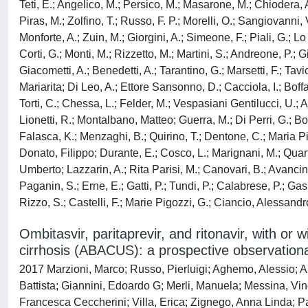
Teti, E.; Angelico, M.; Persico, M.; Masarone, M.; Chiodera
Piras, M.; Zolfino, T.; Russo, F. P.; Morelli, O.; Sangiovanni, V
Monforte, A.; Zuin, M.; Giorgini, A.; Simeone, F.; Piali, G.; 
Corti, G.; Monti, M.; Rizzetto, M.; Martini, S.; Andreone, P.; 
Giacometti, A.; Benedetti, A.; Tarantino, G.; Marsetti, F.; Ta
Mariarita; Di Leo, A.; Ettore Sansonno, D.; Cacciola, I.; Boffa,
Torti, C.; Chessa, L.; Felder, M.; Vespasiani Gentilucci, U.; 
Lionetti, R.; Montalbano, Matteo; Guerra, M.; Di Perri, G.; Bog
Falasca, K.; Menzaghi, B.; Quirino, T.; Dentone, C.; Maria Pi
Donato, Filippo; Durante, E.; Cosco, L.; Marignani, M.; Quart
Umberto; Lazzarin, A.; Rita Parisi, M.; Canovari, B.; Avancini
Paganin, S.; Erne, E.; Gatti, P.; Tundi, P.; Calabrese, P.; Gas
Rizzo, S.; Castelli, F.; Marie Pigozzi, G.; Ciancio, Alessandr
Ombitasvir, paritaprevir, and ritonavir, with or w
cirrhosis (ABACUS): a prospective observationa
2017 Marzioni, Marco; Russo, Pierluigi; Aghemo, Alessio; Alb
Battista; Giannini, Edoardo G; Merli, Manuela; Messina, Vi
Francesca Ceccherini; Villa, Erica; Zignego, Anna Linda; Pa