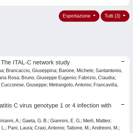
Esportazione
Tutti (3)
nt: The ITAL-C network study
na; Brancaccio, Giuseppina; Barone, Michele; Santantonio,
 Maria Rosa; Bruno, Giuseppe Eugenio; Fabrizio, Claudia;
; Cuccorese, Giuseppe; Metrangolo, Antonio; Francavilla,
atitis C virus genotype 1 or 4 infection with
ianni, A.; Gaeta, G. B.; Giannini, E. G.; Merli, Matteo;
. L.; Pani, Laura; Craxi, Antonio; Tabone, M.; Andreoni, M.;