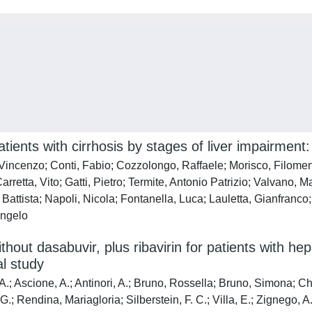
patients with cirrhosis by stages of liver impairme
 Vincenzo; Conti, Fabio; Cozzolongo, Raffaele; Morisco, Filome
rretta, Vito; Gatti, Pietro; Termite, Antonio Patrizio; Valvano,
attista; Napoli, Nicola; Fontanella, Luca; Lauletta, Gianfranco
Angelo
ithout dasabuvir, plus ribavirin for patients with hep
l study
A.; Ascione, A.; Antinori, A.; Bruno, Rossella; Bruno, Simona; Chir
G.; Rendina, Mariagloria; Silberstein, F. C.; Villa, E.; Zignego, A