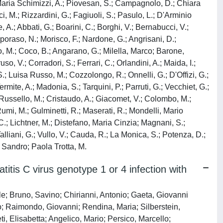
Maria Schimizzi, A.; Piovesan, S.; Campagnolo, D.; Chiara
nci, M.; Rizzardini, G.; Fagiuoli, S.; Pasulo, L.; D'Arminio
 A.; Abbati, G.; Boarini, C.; Borghi, V.; Bernabucci, V.;
Caporaso, N.; Morisco, F.; Nardone, G.; Angrisani, D.;
to, M.; Coco, B.; Angarano, G.; Milella, Marco; Barone,
so, V.; Corradori, S.; Ferrari, C.; Orlandini, A.; Maida, I.;
.; Luisa Russo, M.; Cozzolongo, R.; Onnelli, G.; D'Offizi, G.;
rmite, A.; Madonia, S.; Tarquini, P.; Parruti, G.; Vecchiet, G.;
; Russello, M.; Cristaudo, A.; Giacomet, V.; Colombo, M.;
Rumi, M.; Gulminetti, R.; Maserati, R.; Mondelli, Mario
 C.; Lichtner, M.; Distefano, Maria Cinzia; Magnani, S.;
Talliani, G.; Vullo, V.; Cauda, R.; La Monica, S.; Potenza, D.;
, Sandro; Paola Trotta, M.
atitis C virus genotype 1 or 4 infection with
le; Bruno, Savino; Chirianni, Antonio; Gaeta, Giovanni
o; Raimondo, Giovanni; Rendina, Maria; Silberstein,
, Elisabetta; Angelico, Mario; Persico, Marcello;