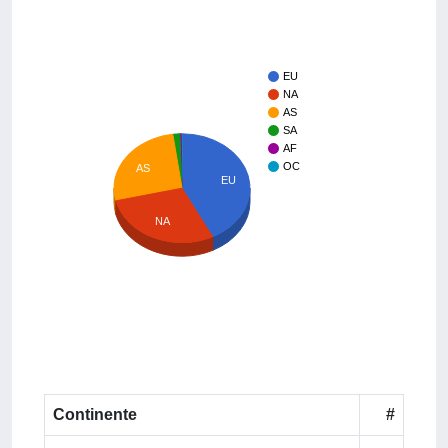
EU
NA
AS
SA
AF
OC
AS
EU
NA
Continente
#