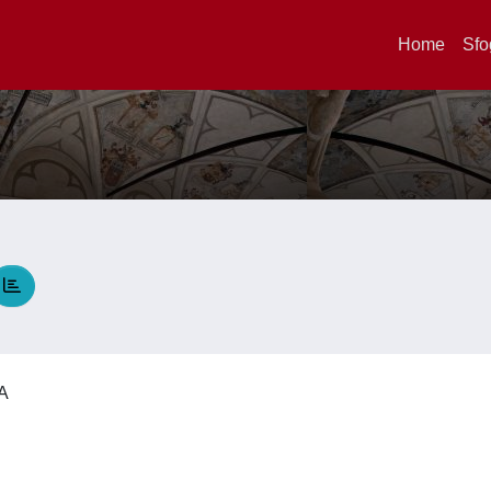
Home
Sfo
HA