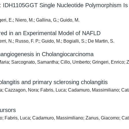
a: IDH1105GGT Single Nucleotide Polymorphism Is A
ri, E.; Niero, M.; Gallina, G.; Guido, M.
aired in an Experimental Model of NAFLD
ri, N.; Russo, F. P.; Guido, M.; Bogialli, S.; De Martin, S.
hangiogenesis in Cholangiocarcinoma
ia; Sarcognato, Samantha; Cillo, Umberto; Gringeri, Enrico; Z
langitis and primary sclerosing cholangitis
a; Cazzagon, Nora; Fabris, Luca; Cadamuro, Massimiliano; Cata
cursors
 Fabris, Luca; Cadamuro, Massimiliano; Zanus, Giacomo; Cataldo