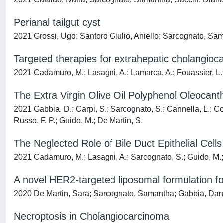
Perianal tailgut cyst
2021 Grossi, Ugo; Santoro Giulio, Aniello; Sarcognato, S
Targeted therapies for extrahepatic cholangioca
2021 Cadamuro, M.; Lasagni, A.; Lamarca, A.; Fouassier, L.; G
The Extra Virgin Olive Oil Polyphenol Oleocantha
2021 Gabbia, D.; Carpi, S.; Sarcognato, S.; Cannella, L.; Col
Russo, F. P.; Guido, M.; De Martin, S.
The Neglected Role of Bile Duct Epithelial Cell
2021 Cadamuro, M.; Lasagni, A.; Sarcognato, S.; Guido, M.; Fab
A novel HER2-targeted liposomal formulation for
2020 De Martin, Sara; Sarcognato, Samantha; Gabbia, Dani
Necroptosis in Cholangiocarcinoma