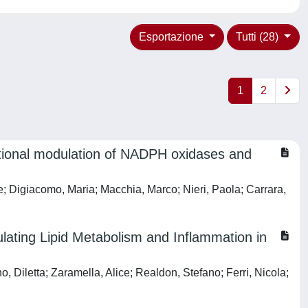
Esportazione
Tutti (28)
1
2
iptional modulation of NADPH oxidases and
e; Digiacomo, Maria; Macchia, Marco; Nieri, Paola; Carrara,
lating Lipid Metabolism and Inflammation in
 Diletta; Zaramella, Alice; Realdon, Stefano; Ferri, Nicola;