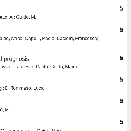
etto, A.; Guido, M.
o, Ivana; Capelli, Paola; Baciorri, Francesca;
nd prognosis
Russo, Francesco Paolo; Guido, Maria
igi; Di Tommaso, Luca
do, M.
; Cazzagon, Nora; Guido, Maria