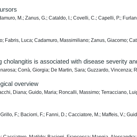
cursors
muro, M.; Zanus, G.; Cataldo, I.; Covelli, C.; Capelli, P.; Furlan
 Fabris, Luca; Cadamuro, Massimiliano; Zanus, Giacomo; Catald
 cholangitis is associated with disease severity a
arosa; Corrà, Giorgia; De Martin, Sara; Guzzardo, Vincenza; 
ogical overview
chi, Diana; Guido, Maria; Roncalli, Massimo; Terracciano, Lu
illo, F.; Baciorri, F.; Fanni, D.; Cacciatore, M.; Maffeis, V.; Gui
 Cacciatore, Matilde; Baciorri, Francesca; Mangia, Alessandra