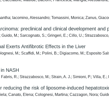
amantha; Iacomino, Alessandro; Tomassini, Monica; Zanus, Giac
rcinoma: preclinical and clinical development and pr
uido, M.; Sarcognato, S.; Gringeri, E.; Cillo, U.; Strazzabosco, M
l Exerts Antifibrotic Effects in the Liver
ognesi, M.; Scaffidi, M.; Polini, B.; Digiacomo, M.; Esposito Sals
s in NASH
ris, R.; Strazzabosco, M.; Strain, A. J.; Simioni, P.; Villa, E.; 
 reducing the risk of liposome-induced hepatotoxic
ela; Canato, Elena; Colognesi, Martina; Cazzagon, Nora; Guido