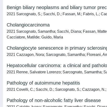
Benign biliary neoplasms and biliary tumor pre
2021 Sarcognato, S.; Sacchi, D.; Fassan, M.; Fabris, L.; Cada
Cholangiocarcinoma
2021 Sarcognato, Samantha; Sacchi, Diana; Fassan, Matteo;
Cacciatore, Matilde; Guido, Maria
Cholangiocyte senescence in primary sclerosing
2021 Cazzagon, Nora; Sarcognato, Samantha; Floreani, Ann
Hepatocellular carcinoma: a clinical and pathol
2021 Renne, Salvatore Lorenzo; Sarcognato, Samantha; Sac
Pathology of autoimmune hepatitis
2021 Covelli, C.; Sacchi, D.; Sarcognato, S.; Cazzagon, N.; Gr
Pathology of non-alcoholic fatty liver disease
2021 Cataldo, Ivana; Sarcognato, Samantha; Sacchi, Diana;