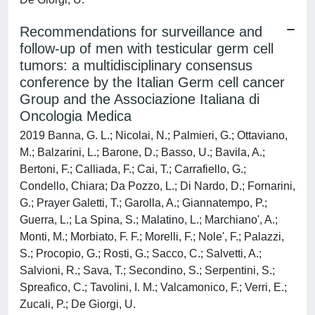
Recommendations for surveillance and
follow-up of men with testicular germ cell
tumors: a multidisciplinary consensus
conference by the Italian Germ cell cancer
Group and the Associazione Italiana di
Oncologia Medica
2019 Banna, G. L.; Nicolai, N.; Palmieri, G.; Ottaviano,
M.; Balzarini, L.; Barone, D.; Basso, U.; Bavila, A.;
Bertoni, F.; Calliada, F.; Cai, T.; Carrafiello, G.;
Condello, Chiara; Da Pozzo, L.; Di Nardo, D.; Fornarini,
G.; Prayer Galetti, T.; Garolla, A.; Giannatempo, P.;
Guerra, L.; La Spina, S.; Malatino, L.; Marchiano', A.;
Monti, M.; Morbiato, F. F.; Morelli, F.; Nole', F.; Palazzi,
S.; Procopio, G.; Rosti, G.; Sacco, C.; Salvetti, A.;
Salvioni, R.; Sava, T.; Secondino, S.; Serpentini, S.;
Spreafico, C.; Tavolini, I. M.; Valcamonico, F.; Verri, E.;
Zucali, P.; De Giorgi, U.