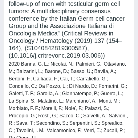
follow-up of men with testicular germ cell
tumors: A multidisciplinary consensus
conference by the Italian Germ cell cancer
Group and the Associazione Italiana di
Oncologia Medica” (Critical Reviews in
Oncology / Hematology (2019) 137 (154–
164), (S1040842819300587),
(10.1016/j.critrevonc.2019.03.006))
2020 Banna, G. L.; Nicolai, N.; Palmieri, G.; Ottaviano,
M.; Balzarini, L.; Barone, D.; Basso, U.; Bavila, A.;
Bertoni, F.; Calliada, F.; Cai, T.; Carrafiello, G.;
Condello, C.; Da Pozzo, L.; Di Nardo, D.; Fornarini, G.;
Galetti, T. P.; Garolla, A.; Giannatempo, P.; Guerra, L.;
La Spina, S.; Malatino, L.; Marchiano', A.; Monti, M.;
Morbiato, F. F.; Morelli, F.; Nole', F.; Palazzi, S.;
Procopio, G.; Rosti, G.; Sacco, C.; Salvetti, A.; Salvioni,
R.; Sava, T.; Secondino, S.; Serpentini, S.; Spreafico,
C.; Tavolini, I. M.; Valcamonico, F.; Verri, E.; Zucali, P.;
De Giorgi, U.