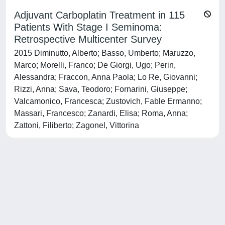
Adjuvant Carboplatin Treatment in 115
Patients With Stage I Seminoma:
Retrospective Multicenter Survey
2015 Diminutto, Alberto; Basso, Umberto; Maruzzo,
Marco; Morelli, Franco; De Giorgi, Ugo; Perin,
Alessandra; Fraccon, Anna Paola; Lo Re, Giovanni;
Rizzi, Anna; Sava, Teodoro; Fornarini, Giuseppe;
Valcamonico, Francesca; Zustovich, Fable Ermanno;
Massari, Francesco; Zanardi, Elisa; Roma, Anna;
Zattoni, Filiberto; Zagonel, Vittorina
Powered by
IRIS
-
about IRIS
-
Utilizzo dei cookie
-
Privacy
Copyright © 2026