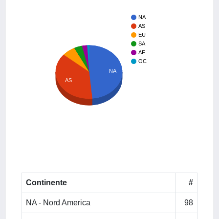
NA
AS
EU
SA
AF
OC
NA
AS
Continente
#
NA - Nord America
98