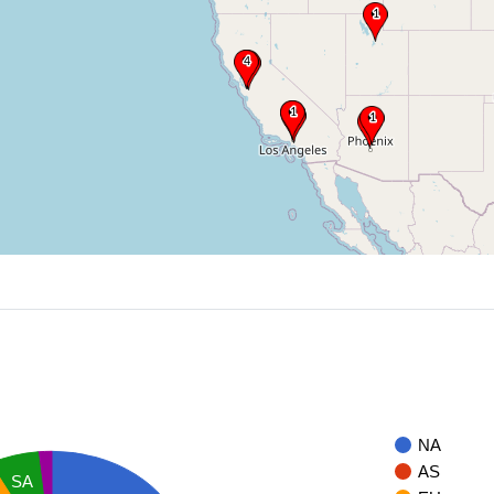
NA
AS
SA