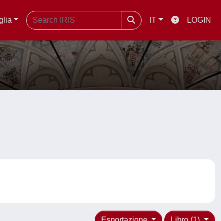
glia
IT
LOGIN
Esportazione
Libro (1)