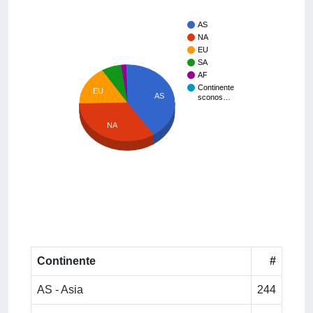
AS
NA
EU
SA
AF
Continente
EU
AS
sconos…
NA
Continente
#
AS - Asia
244