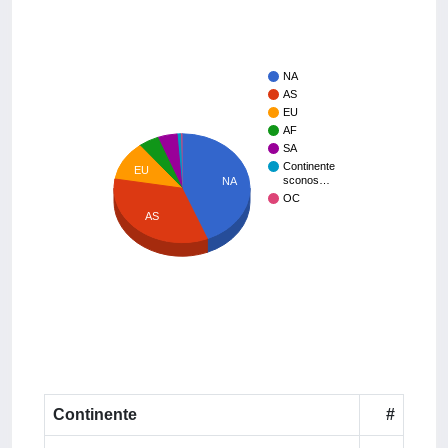
NA
AS
EU
AF
SA
Continente
EU
sconos…
NA
OC
AS
Continente
#