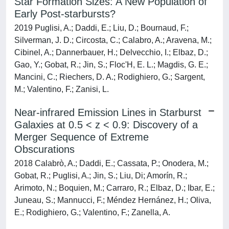
Star Formation Sizes: A New Population of
Early Post-starbursts?
2019 Puglisi, A.; Daddi, E.; Liu, D.; Bournaud, F.;
Silverman, J. D.; Circosta, C.; Calabro, A.; Aravena, M.;
Cibinel, A.; Dannerbauer, H.; Delvecchio, I.; Elbaz, D.;
Gao, Y.; Gobat, R.; Jin, S.; Floc'H, E. L.; Magdis, G. E.;
Mancini, C.; Riechers, D. A.; Rodighiero, G.; Sargent,
M.; Valentino, F.; Zanisi, L.
Near-infrared Emission Lines in Starburst
Galaxies at 0.5 < z < 0.9: Discovery of a
Merger Sequence of Extreme
Obscurations
2018 Calabrò, A.; Daddi, E.; Cassata, P.; Onodera, M.;
Gobat, R.; Puglisi, A.; Jin, S.; Liu, Di; Amorín, R.;
Arimoto, N.; Boquien, M.; Carraro, R.; Elbaz, D.; Ibar, E.;
Juneau, S.; Mannucci, F.; Méndez Hernánez, H.; Oliva,
E.; Rodighiero, G.; Valentino, F.; Zanella, A.