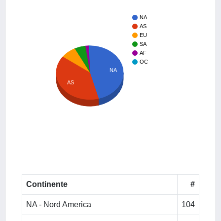
NA
AS
EU
SA
AF
OC
NA
AS
Continente
#
NA - Nord America
104