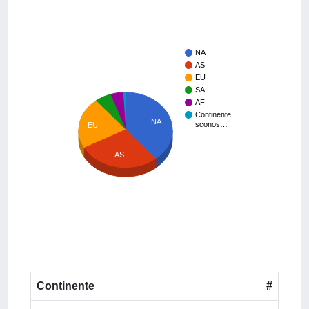
NA
AS
EU
SA
AF
Continente
NA
sconos…
EU
AS
Continente
#