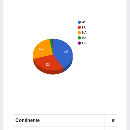
AS
EU
NA
SA
OC
NA
AS
EU
Continente
#