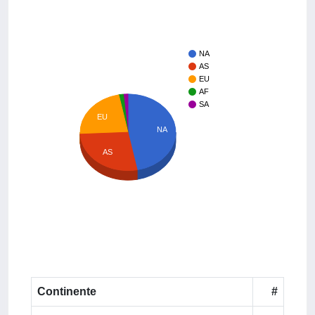
NA
AS
EU
AF
SA
EU
NA
AS
Continente
#