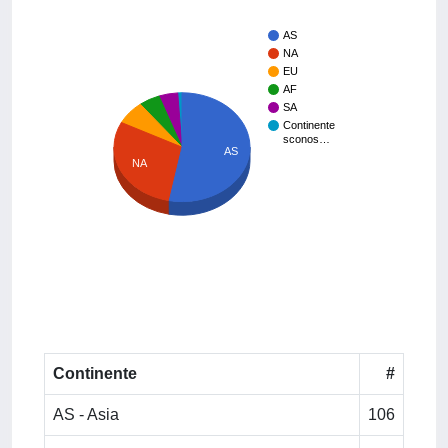
AS
NA
EU
AF
SA
Continente
sconos…
AS
NA
Continente
#
AS - Asia
106