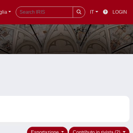
glia
IT
LOGIN
Esportazione
Contributo in rivista (2)