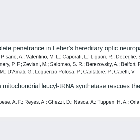
plete penetrance in Leber's hereditary optic neurop
isano, A.; Valentino, M. L.; Caporali, L.; Liguori, R.; Deceglie, S
ry, P. F.; Zeviani, M.; Salomao, S. R.; Berezovsky, A.; Belfort, R
M.; D'Amati, G.; Loguercio Polosa, P.; Cantatore, P.; Carelli, V.
 mitochondrial leucyl-tRNA synthetase rescues the
se, A. F.; Reyes, A.; Ghezzi, D.; Nasca, A.; Tuppen, H. A.; Orlandi