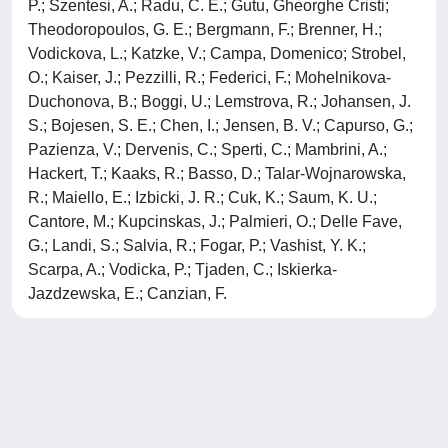
P.; Szentesi, A.; Radu, C. E.; Gutu, Gheorghe Cristi;
Theodoropoulos, G. E.; Bergmann, F.; Brenner, H.;
Vodickova, L.; Katzke, V.; Campa, Domenico; Strobel,
O.; Kaiser, J.; Pezzilli, R.; Federici, F.; Mohelnikova-
Duchonova, B.; Boggi, U.; Lemstrova, R.; Johansen, J.
S.; Bojesen, S. E.; Chen, I.; Jensen, B. V.; Capurso, G.;
Pazienza, V.; Dervenis, C.; Sperti, C.; Mambrini, A.;
Hackert, T.; Kaaks, R.; Basso, D.; Talar-Wojnarowska,
R.; Maiello, E.; Izbicki, J. R.; Cuk, K.; Saum, K. U.;
Cantore, M.; Kupcinskas, J.; Palmieri, O.; Delle Fave,
G.; Landi, S.; Salvia, R.; Fogar, P.; Vashist, Y. K.;
Scarpa, A.; Vodicka, P.; Tjaden, C.; Iskierka-
Jazdzewska, E.; Canzian, F.