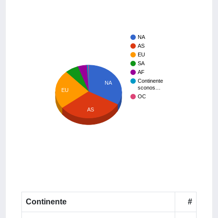
NA
AS
EU
SA
AF
Continente
NA
sconos…
EU
OC
AS
Continente
#