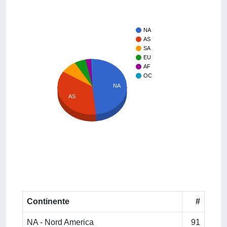
NA
AS
SA
EU
AF
OC
NA
AS
Continente
#
NA - Nord America
91