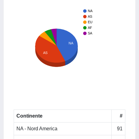
NA
AS
EU
AF
SA
NA
AS
Continente
#
NA - Nord America
91