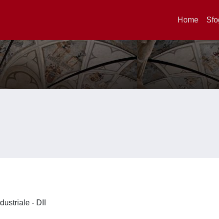
Home
Sfo
dustriale - DII