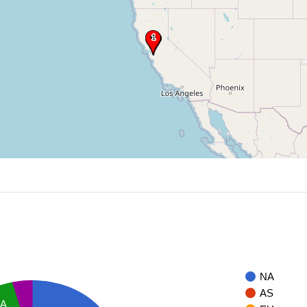
NA
AS
SA