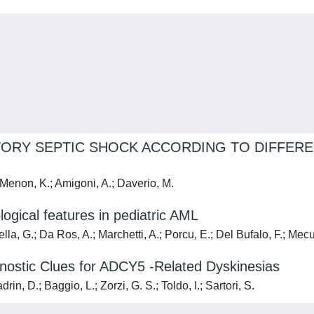
ORY SEPTIC SHOCK ACCORDING TO DIFFEREN
; Menon, K.; Amigoni, A.; Daverio, M.
logical features in pediatric AML
la, G.; Da Ros, A.; Marchetti, A.; Porcu, E.; Del Bufalo, F.; Mecucc
gnostic Clues for ADCY5 -Related Dyskinesias
rin, D.; Baggio, L.; Zorzi, G. S.; Toldo, I.; Sartori, S.