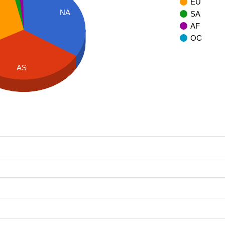
EU
NA
SA
AF
OC
AS