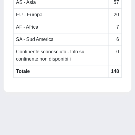
AS - Asia
57
EU - Europa
20
AF - Africa
7
SA - Sud America
6
Continente sconosciuto - Info sul
0
continente non disponibili
Totale
148
Powered by
IRIS
-
about IRIS
-