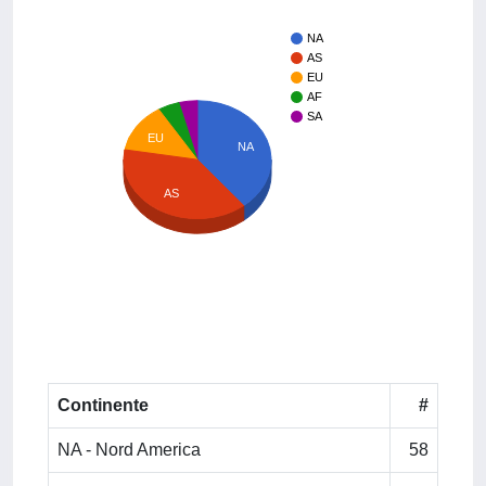
NA
AS
EU
AF
SA
EU
NA
AS
Continente
#
NA - Nord America
58