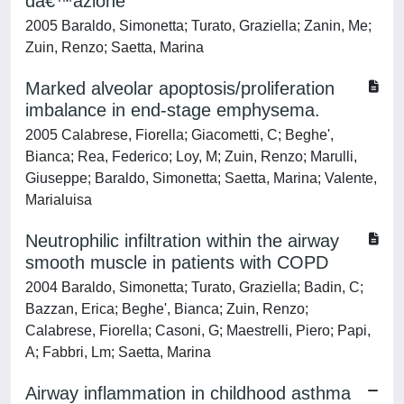
dâ€™azione
2005 Baraldo, Simonetta; Turato, Graziella; Zanin, Me;
Zuin, Renzo; Saetta, Marina
Marked alveolar apoptosis/proliferation
imbalance in end-stage emphysema.
2005 Calabrese, Fiorella; Giacometti, C; Beghe',
Bianca; Rea, Federico; Loy, M; Zuin, Renzo; Marulli,
Giuseppe; Baraldo, Simonetta; Saetta, Marina; Valente,
Marialuisa
Neutrophilic infiltration within the airway
smooth muscle in patients with COPD
2004 Baraldo, Simonetta; Turato, Graziella; Badin, C;
Bazzan, Erica; Beghe', Bianca; Zuin, Renzo;
Calabrese, Fiorella; Casoni, G; Maestrelli, Piero; Papi,
A; Fabbri, Lm; Saetta, Marina
Airway inflammation in childhood asthma