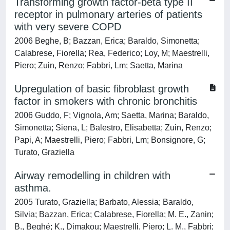
Transforming growth factor-beta type II
receptor in pulmonary arteries of patients
with very severe COPD
2006 Beghe, B; Bazzan, Erica; Baraldo, Simonetta;
Calabrese, Fiorella; Rea, Federico; Loy, M; Maestrelli,
Piero; Zuin, Renzo; Fabbri, Lm; Saetta, Marina
Upregulation of basic fibroblast growth
factor in smokers with chronic bronchitis
2006 Guddo, F; Vignola, Am; Saetta, Marina; Baraldo,
Simonetta; Siena, L; Balestro, Elisabetta; Zuin, Renzo;
Papi, A; Maestrelli, Piero; Fabbri, Lm; Bonsignore, G;
Turato, Graziella
Airway remodelling in children with
asthma.
2005 Turato, Graziella; Barbato, Alessia; Baraldo,
Silvia; Bazzan, Erica; Calabrese, Fiorella; M. E., Zanin;
B., Beghé; K., Dimakou; Maestrelli, Piero; L. M., Fabbri;