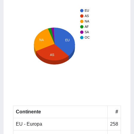
EU
AS
NA
AF
SA
OC
NA
EU
AS
Continente
#
EU - Europa
258