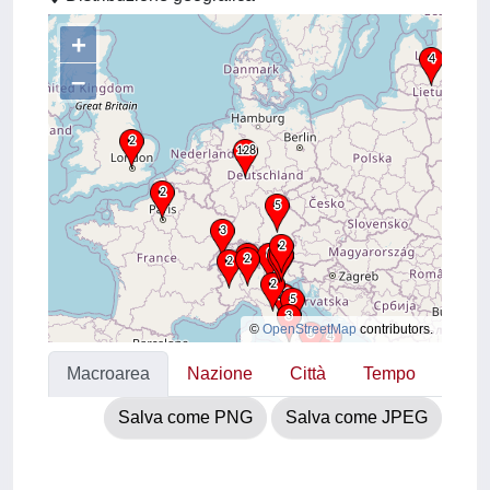
+
–
©
OpenStreetMap
contributors.
Macroarea
Nazione
Città
Tempo
Salva come PNG
Salva come JPEG