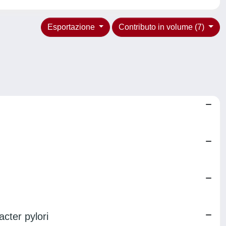
Esportazione
Contributo in volume (7)
cter pylori