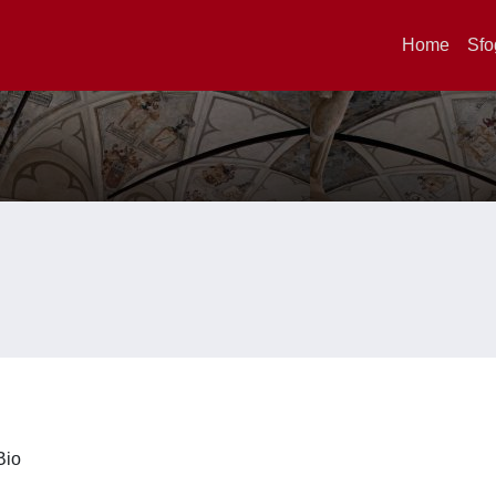
Home
Sfo
iBio