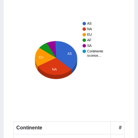
AS
NA
EU
AF
SA
Continente
AS
sconos…
EU
NA
Continente
#