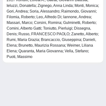
Ieluzzi, Donatella; Zignego, Anna Linda; Monti, Monica;
Gori, Andrea; Soria, Alessandro; Raimondo, Giovanni;
Filomia, Roberto; Leo, Alfredo Di; Iannone, Andrea;
Massari, Marco; Corsini, Romina; Gulminetti, Roberto;
Comini, Alberto Gatti; Toniutto, Pierluigi; Dissegna,
Denis; Russo, FRANCESCO PAOLO; Zanetto, Alberto;
Rumi, Maria Grazia; Brancaccio, Giuseppina; Danieli,
Elena; Brunetto, Maurizia Rossana; Weimer, Liliana
Elena; Quaranta, Maria Giovanna; Vella, Stefano;
Puoti, Massimo
Powered by
IRIS
-
about IRIS
-
Utilizzo dei cookie
-
Privacy
Copyright © 2026