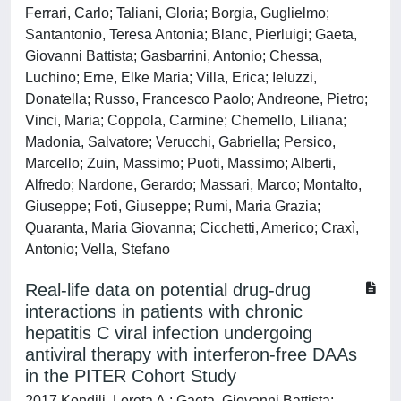
Ferrari, Carlo; Taliani, Gloria; Borgia, Guglielmo;
Santantonio, Teresa Antonia; Blanc, Pierluigi; Gaeta,
Giovanni Battista; Gasbarrini, Antonio; Chessa,
Luchino; Erne, Elke Maria; Villa, Erica; Ieluzzi,
Donatella; Russo, Francesco Paolo; Andreone, Pietro;
Vinci, Maria; Coppola, Carmine; Chemello, Liliana;
Madonia, Salvatore; Verucchi, Gabriella; Persico,
Marcello; Zuin, Massimo; Puoti, Massimo; Alberti,
Alfredo; Nardone, Gerardo; Massari, Marco; Montalto,
Giuseppe; Foti, Giuseppe; Rumi, Maria Grazia;
Quaranta, Maria Giovanna; Cicchetti, Americo; Craxì,
Antonio; Vella, Stefano
Real-life data on potential drug-drug
interactions in patients with chronic
hepatitis C viral infection undergoing
antiviral therapy with interferon-free DAAs
in the PITER Cohort Study
2017 Kondili, Loreta A.; Gaeta, Giovanni Battista;